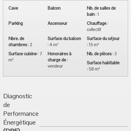
Cave
Balcon
Nb. de salles de
bain
:
1
Parking
Ascenseur
Chauffage
:
collectif
Nbre. de
Surface du balcon
Surface du séjour
chambres
:
2
:
4 m²
:
15 m²
Surface cuisine
:
7
Honoraires à
Nb. de pièces
:
3
m²
charge de
:
Surface habitable
vendeur
:
58 m²
Diagnostic
de
Performance
Énergétique