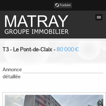
Traduire
Accueil
T3
-
Le Pont-de-Claix
-
80 000
€
Nos Annonces
Nos services
Annonce
Nos agences
détaillée
Notre équipe
Notre région