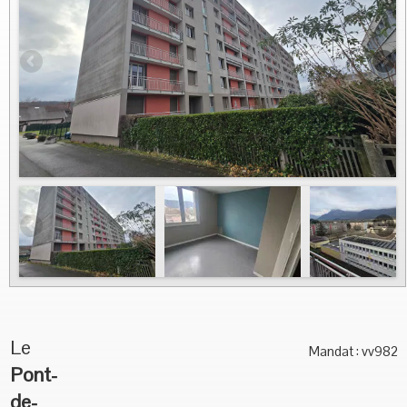
Vous Vendez
Nous contacter
Le
Mandat : vv982
Pont-
de-