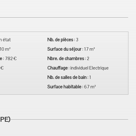
n état
Nb. de pièces
:
3
10 m²
Surface du séjour
:
17 m²
e
:
782 €
Nbre. de chambres
:
2
 €
Chauffage
:
individuel Electrique
Nb. de salles de bain
:
1
Surface habitable
:
67 m²
PE)