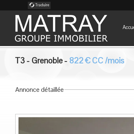
Traduire
Accue
T3
-
Grenoble
-
822
€
CC
/mois
Annonce détaillée