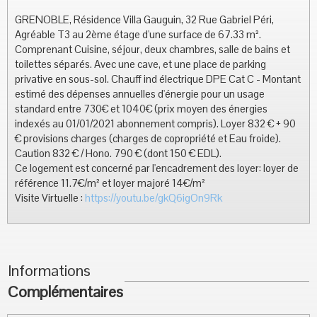
GRENOBLE, Résidence Villa Gauguin, 32 Rue Gabriel Péri,
Agréable T3 au 2ème étage d'une surface de 67.33 m².
Comprenant Cuisine, séjour, deux chambres, salle de bains et
toilettes séparés. Avec une cave, et une place de parking
privative en sous-sol. Chauff ind électrique DPE Cat C - Montant
estimé des dépenses annuelles d'énergie pour un usage
standard entre 730€ et 1040€ (prix moyen des énergies
indexés au 01/01/2021 abonnement compris). Loyer 832 € + 90
€ provisions charges (charges de copropriété et Eau froide).
Caution 832 € / Hono. 790 € (dont 150 € EDL).
Ce logement est concerné par l'encadrement des loyer: loyer de
référence 11.7€/m² et loyer majoré 14€/m²
Visite Virtuelle :
https://youtu.be/gkQ6igOn9Rk
Informations
Complémentaires