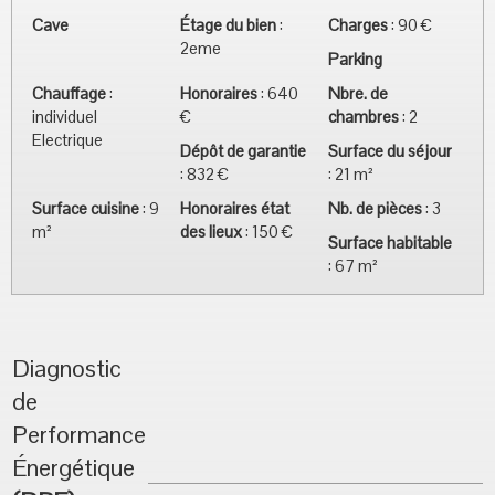
Cave
Étage du bien
:
Charges
:
90 €
2eme
Parking
Chauffage
:
Honoraires
:
640
Nbre. de
individuel
€
chambres
:
2
Electrique
Dépôt de garantie
Surface du séjour
:
832 €
:
21 m²
Surface cuisine
:
9
Honoraires état
Nb. de pièces
:
3
m²
des lieux
:
150 €
Surface habitable
:
67 m²
Diagnostic
de
Performance
Énergétique