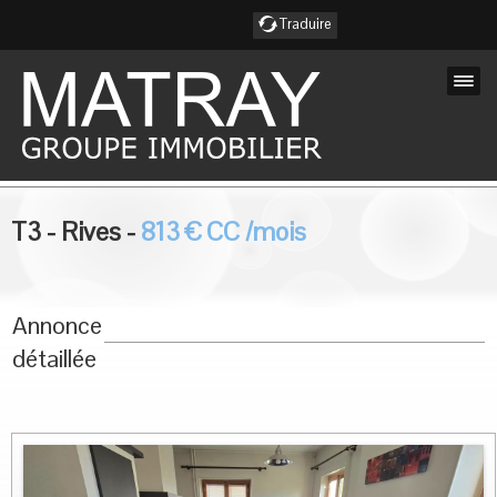
Traduire
Accueil
T3
-
Rives
-
813
€
CC
/mois
Nos Annonces
Nos services
Annonce
Nos agences
détaillée
Notre équipe
Notre région