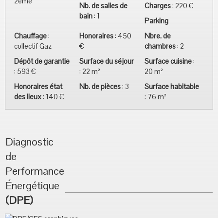
2eme
Nb. de salles de
Charges
:
220 €
bain
:
1
Parking
Chauffage
:
Honoraires
:
450
Nbre. de
collectif Gaz
€
chambres
:
2
Dépôt de garantie
Surface du séjour
Surface cuisine
:
:
593 €
:
22 m²
20 m²
Honoraires état
Nb. de pièces
:
3
Surface habitable
des lieux
:
140 €
:
76 m²
Diagnostic
de
Performance
Énergétique
(DPE)