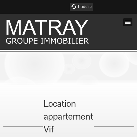
Traduire
Accueil
Nos Annonces
Nos services
Nos agences
Location
Notre équipe
appartement
Notre région
Vif