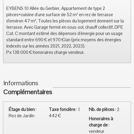
EYBENS 10 Allée du Gerbier, Appartement de type 2
pièces+cuisine d'une surface de 52 m² en rez de terrasse
d'environ 47 m², Toutes les pièces du logement donnent sur la
terrasse. Avec Garage fermé en sous-sol, chauff collectif, DPE
Cat. C montant estimé des dépenses d'énergie pour un usage
standard entre 690 € et 970 €/an (prix moyens des énergies
indexés sur les années 2021, 2022, 2023).
Px 138 000 € honoraires charge vendeur.
Informations
Complémentaires
Étage du bien
:
Taxe foncière
:
1
Nb. de pièces
:
2
Rez de Jardin
442 €
Honoraires à
charge de
:
vendeur