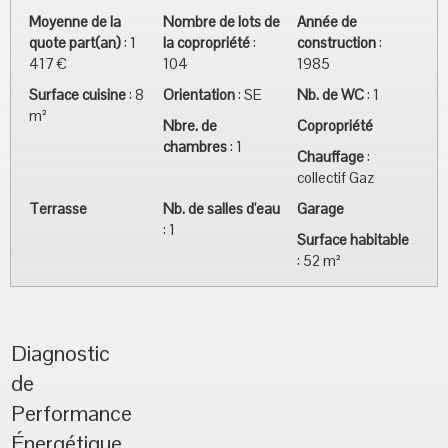
Moyenne de la
Nombre de lots de
Année de
quote part(an)
:
1
la copropriété
:
construction
:
417 €
104
1985
Surface cuisine
:
8
Orientation
:
SE
Nb. de WC
:
1
m²
Nbre. de
Copropriété
chambres
:
1
Chauffage
:
collectif Gaz
Terrasse
Nb. de salles d'eau
Garage
:
1
Surface habitable
:
52 m²
Diagnostic
de
Performance
Énergétique