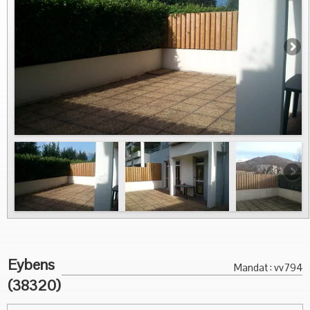
Vous Vendez
Nous contacter
Eybens
Mandat : vv794
(38320)