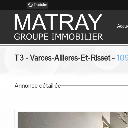
Traduire
Accue
T3
-
Varces-Allieres-Et-Risset
-
10
Annonce détaillée