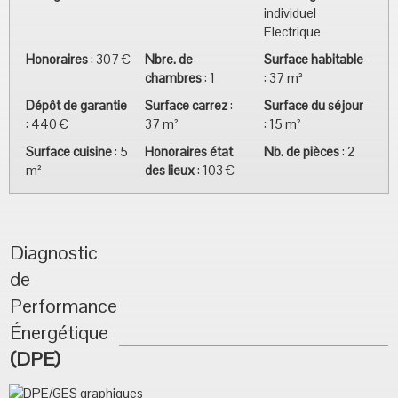
individuel
Electrique
Honoraires
:
307 €
Nbre. de
Surface habitable
chambres
:
1
:
37 m²
Dépôt de garantie
Surface carrez
:
Surface du séjour
:
440 €
37 m²
:
15 m²
Surface cuisine
:
5
Honoraires état
Nb. de pièces
:
2
m²
des lieux
:
103 €
Diagnostic
de
Performance
Énergétique
(DPE)