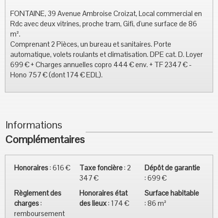
FONTAINE, 39 Avenue Ambroise Croizat, Local commercial en
Rdc avec deux vitrines, proche tram, Gifi, d'une surface de 86
m².
Comprenant 2 Pièces, un bureau et sanitaires. Porte
automatique, volets roulants et climatisation. DPE cat. D. Loyer
699 € + Charges annuelles copro 444 € env. + TF 2347 € -
Hono 757 € (dont 174 € EDL).
Informations
Complémentaires
Honoraires
:
616 €
Taxe foncière
:
2
Dépôt de garantie
347 €
:
699 €
Règlement des
Honoraires état
Surface habitable
charges
:
des lieux
:
174 €
:
86 m²
remboursement