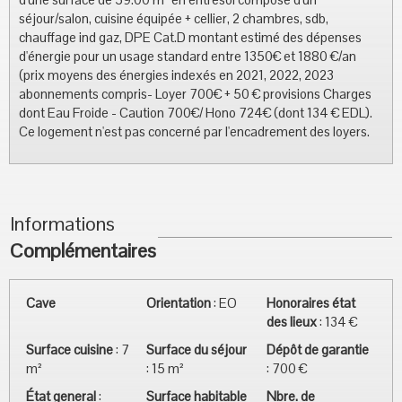
séjour/salon, cuisine équipée + cellier, 2 chambres, sdb,
chauffage ind gaz, DPE Cat.D montant estimé des dépenses
d'énergie pour un usage standard entre 1350€ et 1880 €/an
(prix moyens des énergies indexés en 2021, 2022, 2023
abonnements compris- Loyer 700€ + 50 € provisions Charges
dont Eau Froide - Caution 700€/ Hono 724€ (dont 134 € EDL).
Ce logement n'est pas concerné par l'encadrement des loyers.
Informations
Complémentaires
Cave
Orientation
:
EO
Honoraires état
des lieux
:
134 €
Surface cuisine
:
7
Surface du séjour
Dépôt de garantie
m²
:
15 m²
:
700 €
État general
:
Surface habitable
Nbre. de